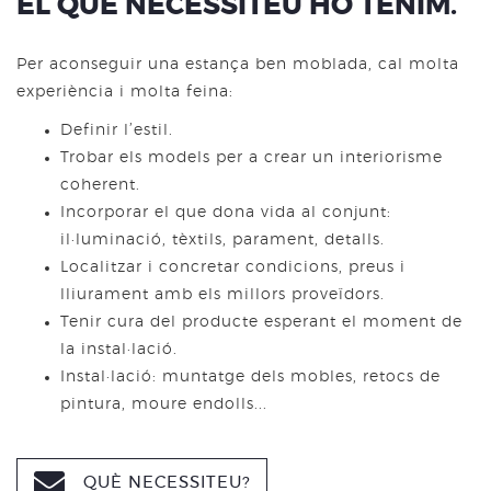
EL QUE NECESSITEU HO TENIM.
Per aconseguir una estança ben moblada, cal molta
experiència i molta feina:
Definir l’estil.
Trobar els models per a crear un interiorisme
coherent.
Incorporar el que dona vida al conjunt:
il·luminació, tèxtils, parament, detalls.
Localitzar i concretar condicions, preus i
lliurament amb els millors proveïdors.
Tenir cura del producte esperant el moment de
la instal·lació.
Instal·lació: muntatge dels mobles, retocs de
pintura, moure endolls...
QUÈ NECESSITEU?