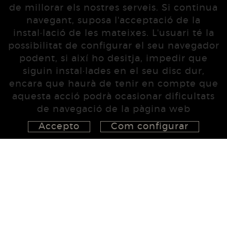
de millorar els nostres serveis. Si continua
navegant, suposa l'acceptació de la
instal·lació de les mateixes. L'usuari té la
possibilitat de configurar el seu navegador
podent, si així ho desitja, impedir que
siguin instal·lades en el seu disc dur,
encara que haurà de tenir en compte que
aquesta acció podrà ocasionar dificultats
de navegació de la pàgina web
Accepto
Com configurar