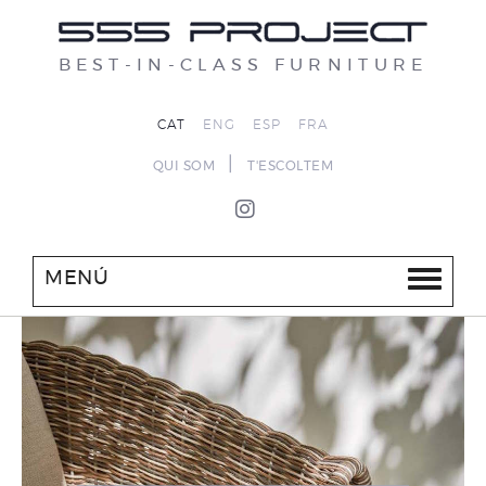
BEST-IN-CLASS FURNITURE
CAT
ENG
ESP
FRA
|
QUI SOM
T'ESCOLTEM
MENÚ