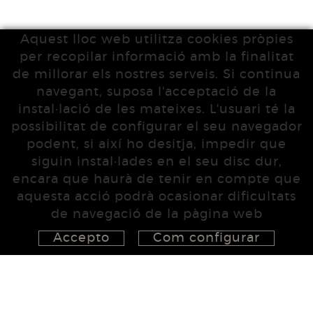
Aquest lloc web utilitza cookies pròpies
per recopilar informació amb la finalitat
de millorar els nostres serveis. Si continua
navegant, suposa l'acceptació de la
instal·lació de les mateixes. L'usuari té la
possibilitat de configurar el seu navegador
podent, si així ho desitja, impedir que
siguin instal·lades en el seu disc dur,
encara que haurà de tenir en compte que
aquesta acció podrà ocasionar dificultats
de navegació de la pàgina web
Accepto
Com configurar