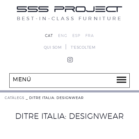
BEST-IN-CLASS FURNITURE
CAT
ENG
ESP
FRA
|
QUI SOM
T'ESCOLTEM
MENÚ
CATÀLEGS
_
DITRE ITALIA: DESIGNWEAR
DITRE ITALIA: DESIGNWEAR