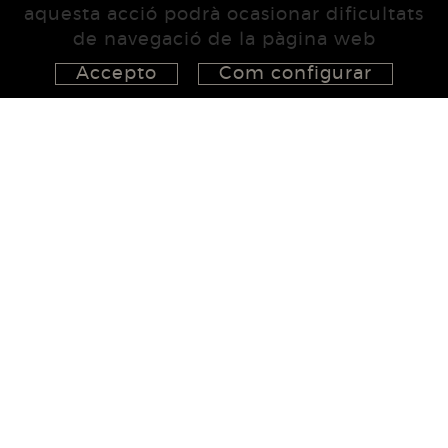
aquesta acció podrà ocasionar dificultats
de navegació de la pàgina web
Accepto
Com configurar
626 148 998
872 022 326
657 965 394
studio@555project.es