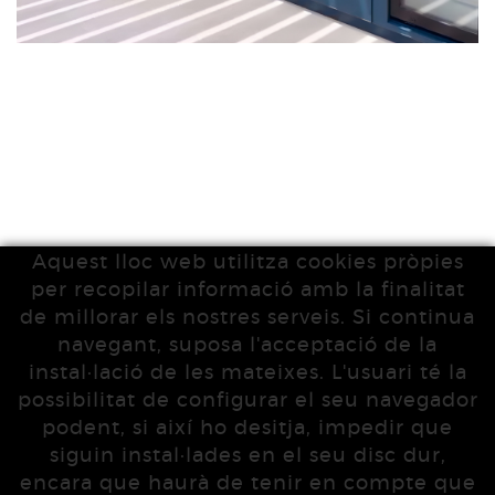
Aquest lloc web utilitza cookies pròpies
per recopilar informació amb la finalitat
de millorar els nostres serveis. Si continua
navegant, suposa l'acceptació de la
instal·lació de les mateixes. L'usuari té la
possibilitat de configurar el seu navegador
podent, si així ho desitja, impedir que
siguin instal·lades en el seu disc dur,
encara que haurà de tenir en compte que