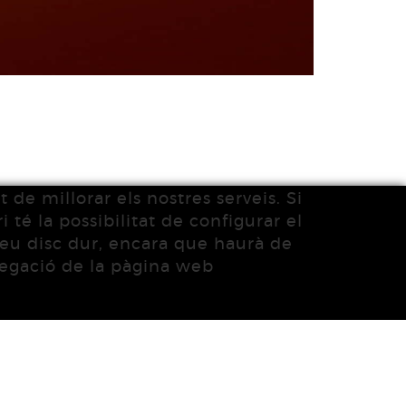
 de millorar els nostres serveis. Si
 té la possibilitat de configurar el
 seu disc dur, encara que haurà de
vegació de la pàgina web