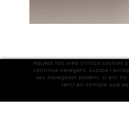
Aquest lloc web utilitza cookies pr
continua navegant, suposa l'accepta
seu navegador podent, si així ho 
tenir en compte que aqu