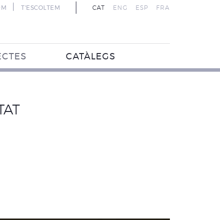
|
OM
T'ESCOLTEM
CAT
ENG
ESP
FRA
ECTES
CATÀLEGS
TAT