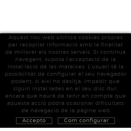
Aquest lloc web utilitza cookies pròpies
per recopilar informació amb la finalitat
de millorar els nostres serveis. Si continua
navegant, suposa l'acceptació de la
instal·lació de les mateixes. L'usuari té la
possibilitat de configurar el seu navegador
podent, si així ho desitja, impedir que
siguin instal·lades en el seu disc dur,
encara que haurà de tenir en compte que
aquesta acció podrà ocasionar dificultats
de navegació de la pàgina web
Accepto
Com configurar