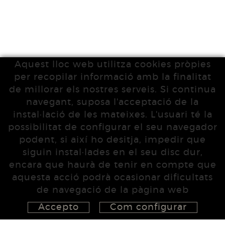
Aquest lloc web utilitza cookies pròpies
per recopilar informació amb la finalitat
de millorar els nostres serveis. Si continua
navegant, suposa l'acceptació de la
instal·lació de les mateixes. L'usuari té la
possibilitat de configurar el seu navegador
podent, si així ho desitja, impedir que
siguin instal·lades en el seu disc dur,
encara que haurà de tenir en compte que
aquesta acció podrà ocasionar dificultats
de navegació de la pàgina web
Accepto
Com configurar