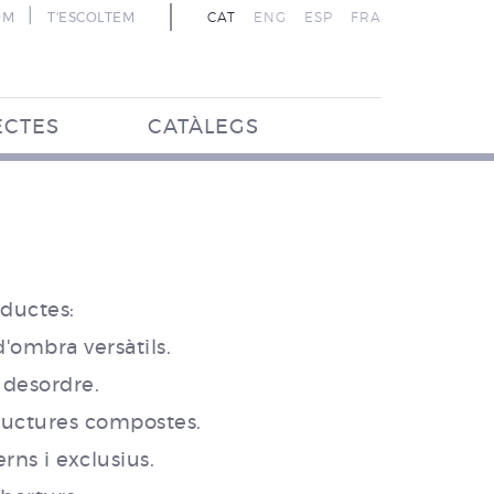
|
OM
T'ESCOLTEM
CAT
ENG
ESP
FRA
ECTES
CATÀLEGS
ductes:
'ombra versàtils.
 desordre.
tructures compostes.
ns i exclusius.