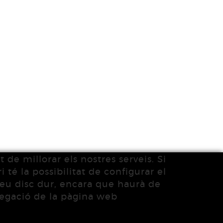
 de millorar els nostres serveis. Si
 té la possibilitat de configurar el
 seu disc dur, encara que haurà de
vegació de la pàgina web