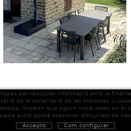
òpies per recopilar informació amb la finalitat
ció de la instal·lació de les mateixes. L'usuari
desitja, impedir que siguin instal·lades en el
esta acció podrà ocasionar dificultats de na
Accepto
Com configurar