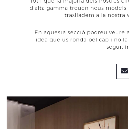
Tot i que la majoria dels nostres c
d'alta gamma treuen nous models, p
traslladem a la nostra 
En aquesta secció podreu veure a
idea que us ronda pel cap i no la
segur, 