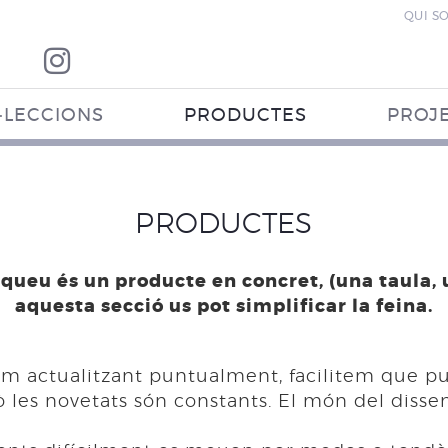
QUI S
·LECCIONS
PRODUCTES
PROJ
PRODUCTES
squeu és un producte en concret, (una taula,
aquesta secció us pot simplificar la feina.
em actualitzant puntualment, facilitem que p
es novetats són constants. El món del disseny 