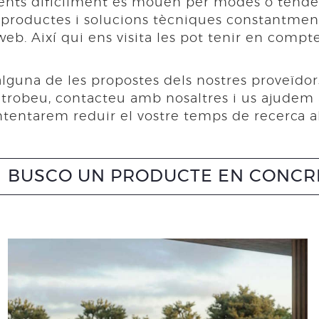
lients difícilment es mouen per modes o tendè
roductes i solucions tècniques constantment.
web. Així qui ens visita les pot tenir en compte
lguna de les propostes dels nostres proveïdors
 trobeu, contacteu amb nosaltres i us ajudem a 
intentarem reduir el vostre temps de recerca a
BUSCO UN PRODUCTE EN CONCR