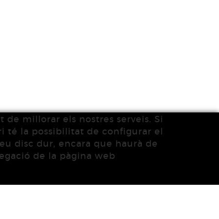
 de millorar els nostres serveis. Si
 té la possibilitat de configurar el
 seu disc dur, encara que haurà de
vegació de la pàgina web