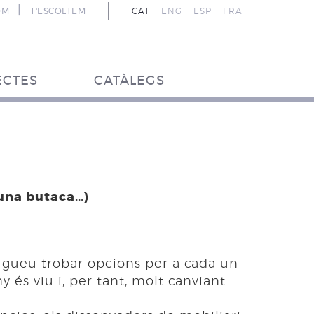
|
OM
T'ESCOLTEM
CAT
ENG
ESP
FRA
ECTES
CATÀLEGS
 una butaca…)
ugueu trobar opcions per a cada un
és viu i, per tant, molt canviant.