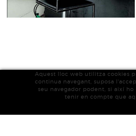
Aquest lloc web utilitza cookies pr
continua navegant, suposa l'accepta
seu navegador podent, si així ho 
tenir en compte que aqu