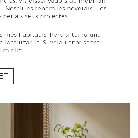
ncies, els dissenyadors de mobiliari
 Nosaltres rebem les novetats i les
 per als seus projectes.
 més habituals. Però si teniu una
localitzar-la. Si voleu anar sobre
l mínim.
ET