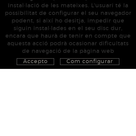
instal·lació de les mateixes. L'usuari té la
possibilitat de configurar el seu navegador
podent, si així ho desitja, impedir que
siguin instal·lades en el seu disc dur,
encara que haurà de tenir en compte que
aquesta acció podrà ocasionar dificultats
de navegació de la pàgina web
Accepto
Com configurar