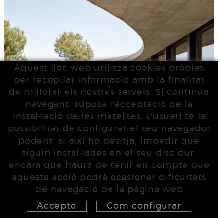
Aquest lloc web utilitza cookies pròpies
per recopilar informació amb la finalitat
de millorar els nostres serveis. Si continua
navegant, suposa l'acceptació de la
instal·lació de les mateixes. L'usuari té la
possibilitat de configurar el seu navegador
podent, si així ho desitja, impedir que
siguin instal·lades en el seu disc dur,
encara que haurà de tenir en compte que
aquesta acció podrà ocasionar dificultats
de navegació de la pàgina web
Accepto
Com configurar