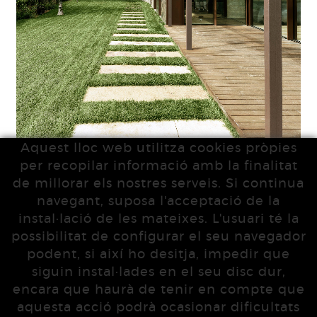
Aquest lloc web utilitza cookies pròpies
per recopilar informació amb la finalitat
de millorar els nostres serveis. Si continua
navegant, suposa l'acceptació de la
instal·lació de les mateixes. L'usuari té la
possibilitat de configurar el seu navegador
podent, si així ho desitja, impedir que
siguin instal·lades en el seu disc dur,
encara que haurà de tenir en compte que
aquesta acció podrà ocasionar dificultats