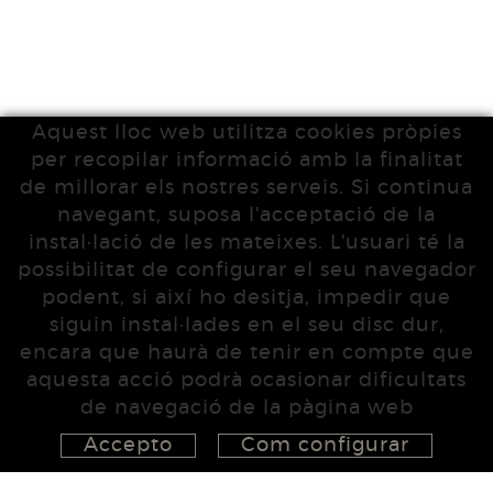
Aquest lloc web utilitza cookies pròpies
per recopilar informació amb la finalitat
de millorar els nostres serveis. Si continua
navegant, suposa l'acceptació de la
instal·lació de les mateixes. L'usuari té la
possibilitat de configurar el seu navegador
podent, si així ho desitja, impedir que
siguin instal·lades en el seu disc dur,
encara que haurà de tenir en compte que
aquesta acció podrà ocasionar dificultats
de navegació de la pàgina web
Accepto
Com configurar