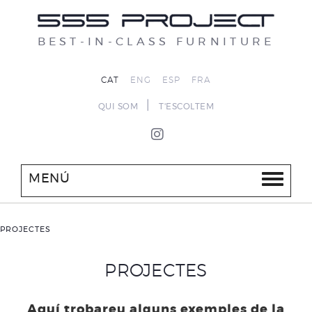
BEST-IN-CLASS FURNITURE
CAT
ENG
ESP
FRA
|
QUI SOM
T'ESCOLTEM
MENÚ
PROJECTES
PROJECTES
Aquí trobareu alguns exemples de la