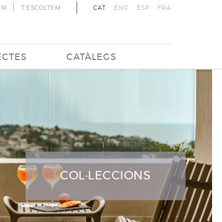
|
OM
T'ESCOLTEM
CAT
ENG
ESP
FRA
ECTES
CATÀLEGS
COL·LECCIONS