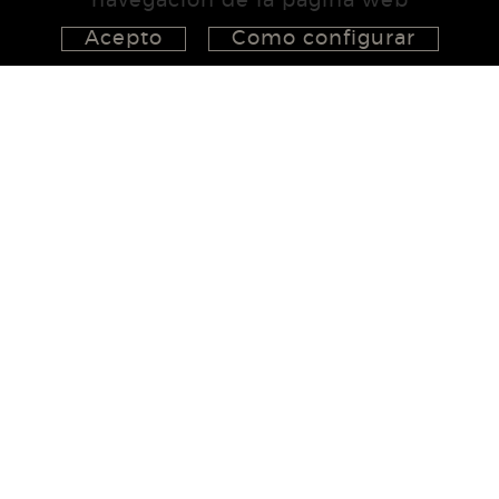
navegación de la página web
Acepto
Como configurar
626 148 998
872 022 326
657 965 394
studio@555project.es
|
|
POLÍTICA DE COOKIES
MAPA WEB
AVISO LEGAL