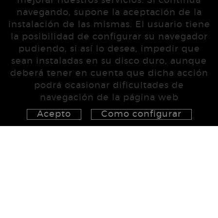
mejorar nuestros servicios. Si continua
navegando, supone la aceptación de la
instalación de las mismas. El usuario tiene
la posibilidad de configurar su navegador
pudiendo, si así lo desea, impedir que
sean instaladas en su disco duro, aunque
deberá tener en cuenta que dicha acción
podrá ocasionar dificultades de
navegación de la página web
Acepto
Como configurar
626 148 998