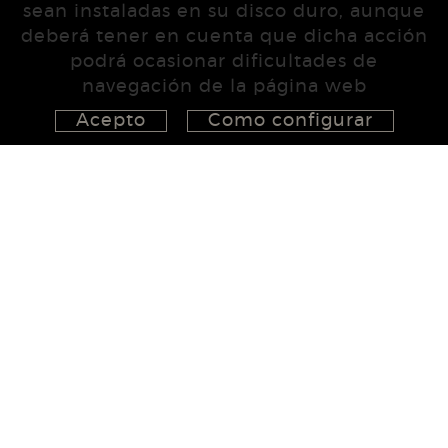
sean instaladas en su disco duro, aunque
deberá tener en cuenta que dicha acción
podrá ocasionar dificultades de
navegación de la página web
Acepto
Como configurar
626 148 998
872 022 326
657 965 394
studio@555project.es