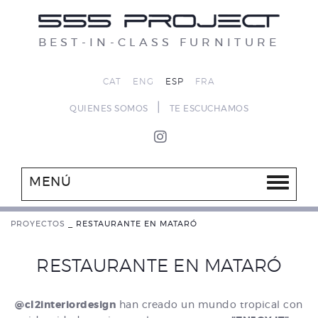
BEST-IN-CLASS FURNITURE
CAT
ENG
ESP
FRA
|
QUIENES SOMOS
TE ESCUCHAMOS
MENÚ
PROYECTOS
_
RESTAURANTE EN MATARÓ
RESTAURANTE EN MATARÓ
@cl2interiordesign
han creado un mundo tropical con