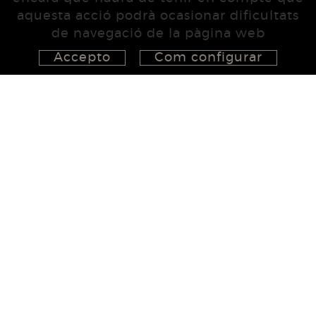
aquesta acció podrà ocasionar dificultats
de navegació de la pàgina web
Accepto
Com configurar
626 148 998
872 022 326
657 965 394
studio@555project.es