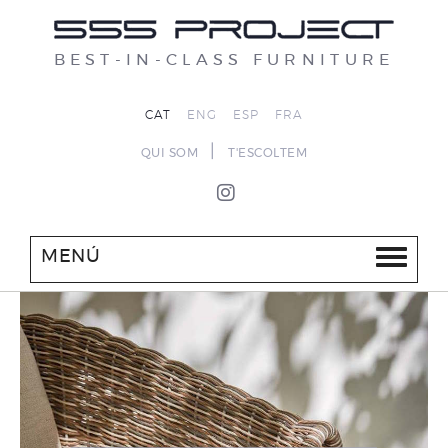
BEST-IN-CLASS FURNITURE
CAT
ENG
ESP
FRA
|
QUI SOM
T'ESCOLTEM
MENÚ