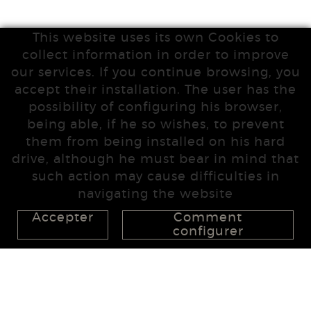
This website uses its own Cookies to
collect information in order to improve
our services. If you continue browsing, you
accept their installation. The user has the
possibility of configuring his browser,
being able, if he so wishes, to prevent
them from being installed on his hard
drive, although he must bear in mind that
such action may cause difficulties in
navigating the website
Accepter
Comment
configurer