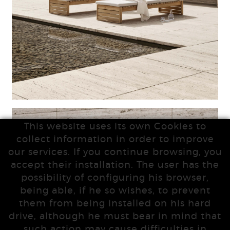
This website uses its own Cookies to
collect information in order to improve
our services. If you continue browsing, you
accept their installation. The user has the
possibility of configuring his browser,
being able, if he so wishes, to prevent
them from being installed on his hard
drive, although he must bear in mind that
such action may cause difficulties in