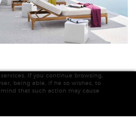
services. If you continue browsing,
ser, being able, if he so wishes, to
n mind that such action may cause