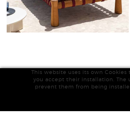
This website uses its own Cookies 
you accept their installation. The 
prevent them from being installe