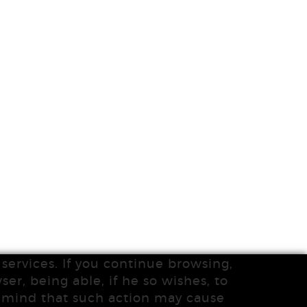
services. If you continue browsing,
ser, being able, if he so wishes, to
n mind that such action may cause