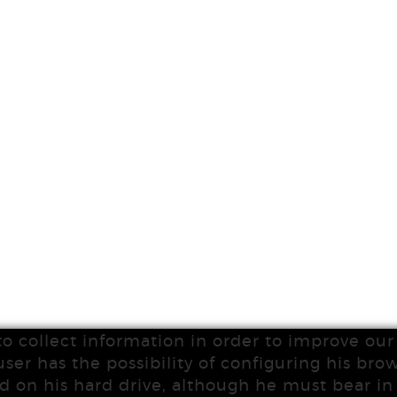
to collect information in order to improve our 
user has the possibility of configuring his brow
d on his hard drive, although he must bear i