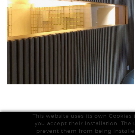
This website uses its own Cookies 
you accept their installation. The 
prevent them from being installe