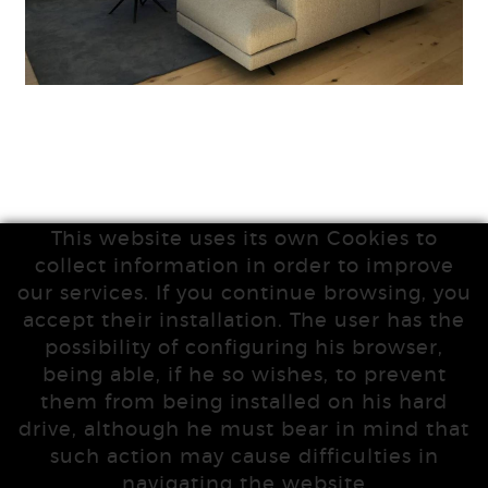
This website uses its own Cookies to
collect information in order to improve
our services. If you continue browsing, you
accept their installation. The user has the
possibility of configuring his browser,
being able, if he so wishes, to prevent
them from being installed on his hard
drive, although he must bear in mind that
such action may cause difficulties in
navigating the website