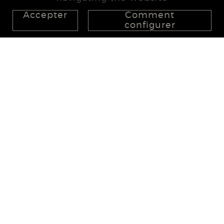
Accepter
Comment
configurer
626 148 998
872 022 326
657 965 394
studio@555project.es