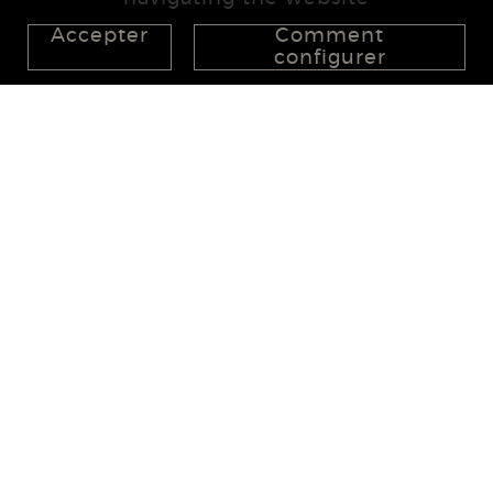
Accepter
Comment
configurer
626 148 998
872 022 326
657 965 394
studio@555project.es