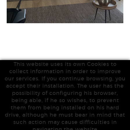
This website uses its own Cookies to
collect information in order to improve
our services. If you continue browsing, you
accept their installation. The user has the
possibility of configuring his browser,
being able, if he so wishes, to prevent
them from being installed on his hard
drive, although he must bear in mind that
such action may cause difficulties in
navigating the website