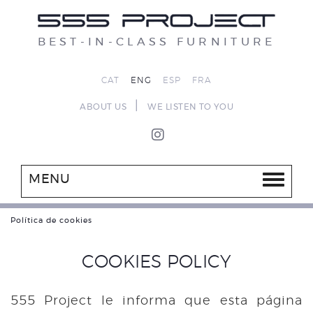
BEST-IN-CLASS FURNITURE
CAT
ENG
ESP
FRA
|
ABOUT US
WE LISTEN TO YOU
MENU
Política de cookies
COOKIES POLICY
555 Project le informa que esta página